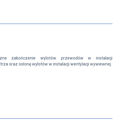
czne zakończenie wylotów przewodów w instalacji
rza oraz osłonę wylotów w instalacji wentylacji wywiewnej.
malowanej proszkowo na kolor biały. Obrotowy talerzyk
egulację natężenia przepływu powietrza. Montaż polega na
amki i wkręcaniu w nią anemostatu. W komplecie znajduje