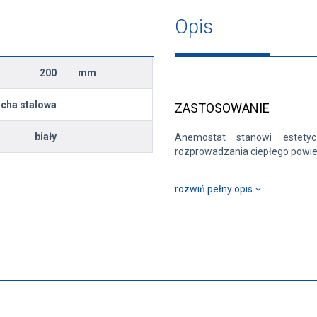
Opis
200
mm
acha stalowa
ZASTOSOWANIE
biały
Anemostat stanowi estety
rozprowadzania ciepłego powiet
rozwiń pełny opis
KONSTRUKCJA
Wykonany z blachy stalowej 
anemostatu umożliwia płynną r
trwałym osadzeniu w otworze r
się ramka montażowa.