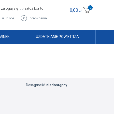
0
zaloguj się
lub
załóż konto
0,00
zł
ulubione
0
porównania
MINEK
UZDATNIANIE POWIETRZA
O
Dostępność:
niedostępny