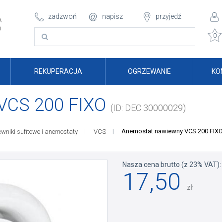
zadzwoń
napisz
przyjedź
A
O
0
REKUPERACJA
OGRZEWANIE
KO
VCS 200 FIXO
(ID: DEC 30000029)
Anemostat nawiewny VCS 200 FIX
wniki sufitowe i anemostaty
VCS
Nasza cena brutto (z 23% VAT):
17,50
zł