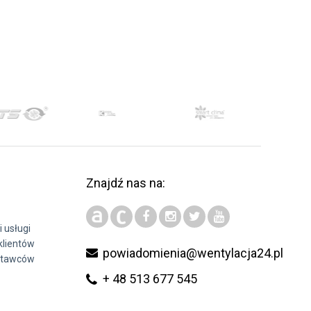
Znajdź nas na:
i usługi
klientów
powiadomienia@wentylacja24.pl
stawców
+ 48 513 677 545