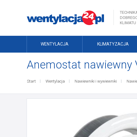
TECHNIK
DOBREG
KLIMATU
WENTYLACJA
KLIMATYZACJA
Anemostat nawiewny 
Start
Wentylacja
Nawiewniki i wywiewniki
Nawie