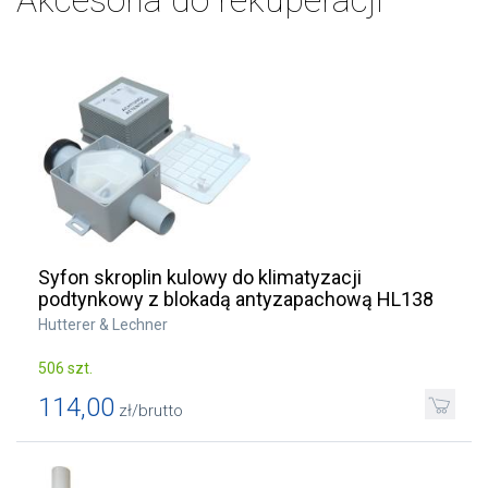
Akcesoria do rekuperacji
Syfon skroplin kulowy do klimatyzacji
podtynkowy z blokadą antyzapachową HL138
Hutterer & Lechner
506 szt.
114,00
zł/brutto