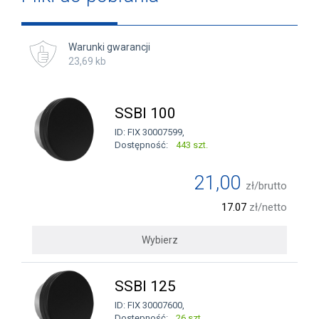
Warunki gwarancji
23,69 kb
SSBI 100
ID: FIX 30007599,
Dostępność:
443 szt.
21,00
zł/brutto
17.07
zł/netto
Wybierz
SSBI 125
ID: FIX 30007600,
Dostępność:
26 szt.