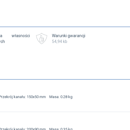
cja własności
Warunki gwarancji
ych
54,94 kb
Przekrój kanału: 150x50 mm Masa: 0.28 kg
Przekrój kanału: 200x90 mm Masa: 0.35 kg