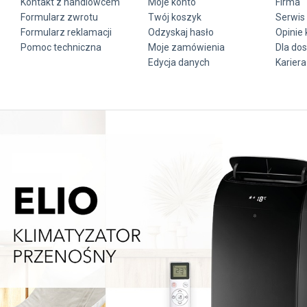
Kontakt z handlowcem
Moje konto
Firma
Formularz zwrotu
Twój koszyk
Serwis 
Formularz reklamacji
Odzyskaj hasło
Opinie 
Pomoc techniczna
Moje zamówienia
Dla do
Edycja danych
Kariera