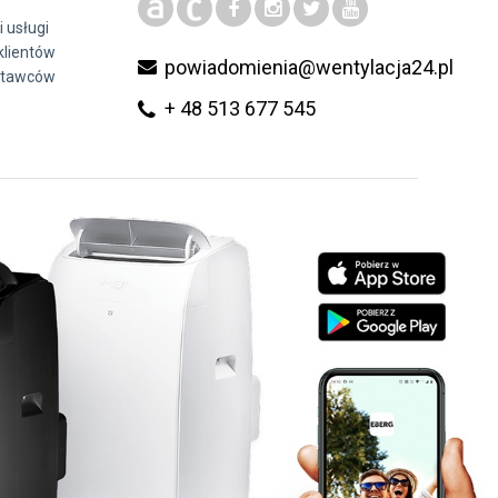
i usługi
klientów
powiadomienia@wentylacja24.pl
stawców
+ 48 513 677 545