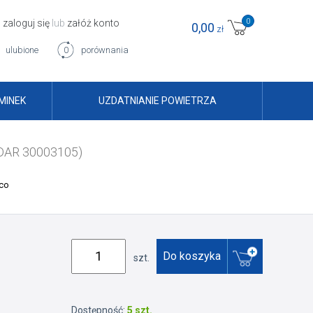
0
zaloguj się
lub
załóż konto
0,00
zł
ulubione
0
porównania
MINEK
UZDATNIANIE POWIETRZA
 DAR 30003105)
co
Do koszyka
szt.
Dostępność:
5 szt.