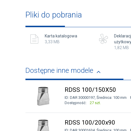
Pliki do pobrania
Karta katalogowa
Deklara
3,33 MB
użytkow
1,82 MB
Dostępne inne modele
RDSS 100/150X50
ID: DAR 30000197, Średnica: 100 mm 
Dostępność:
27 szt.
RDSS 100/200x90
ID: DAR 30001634, Średnica: 100 mm 