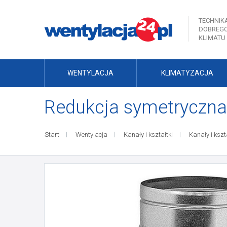
TECHNIK
DOBREG
KLIMATU
WENTYLACJA
KLIMATYZACJA
Redukcja symetryczn
Start
Wentylacja
Kanały i kształtki
Kanały i kszt