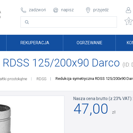
zadzwoń
napisz
przyjedź
A
O
0
REKUPERACJA
OGRZEWANIE
KO
a RDSS 125/200x90 Darco
(ID:
Redukcja symetryczna RDSS 125/200x90 Dar
ałtki prostokątne
RDSS
Nasza cena brutto (z 23% VAT):
47,00
zł