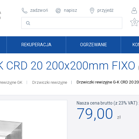
zadzwoń
napisz
przyjedź
A
O
0
REKUPERACJA
OGRZEWANIE
KO
G-K CRD 20 200x200mm FIXO
Drzwiczki rewizyjne G-K CRD 20 
rewizyjne GK
Drzwiczki rewizyjne
Nasza cena brutto (z 23% VAT):
79,00
zł