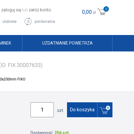
0
zaloguj się
lub
załóż konto
0,00
zł
ulubione
0
porównania
MINEK
UZDATNIANIE POWIETRZA
(ID: FIX 30007633)
200x200mm FIXO
Do koszyka
szt.
Dostępność:
256 szt.