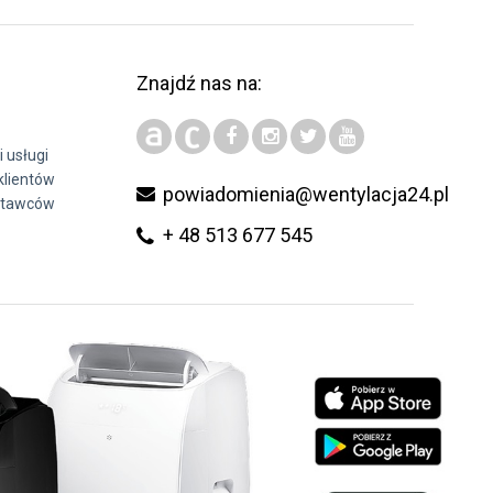
Znajdź nas na:
i usługi
klientów
powiadomienia@wentylacja24.pl
stawców
+ 48 513 677 545